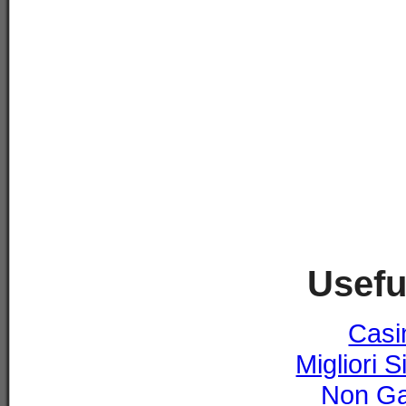
Usefu
Casi
Migliori S
Non Ga