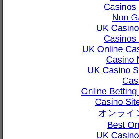
Casinos
Non G
UK Casino
Casinos
UK Online Ca
Casino 
UK Casino S
Cas
Online Bettin
Casino Si
オンライ
Best On
UK Casino