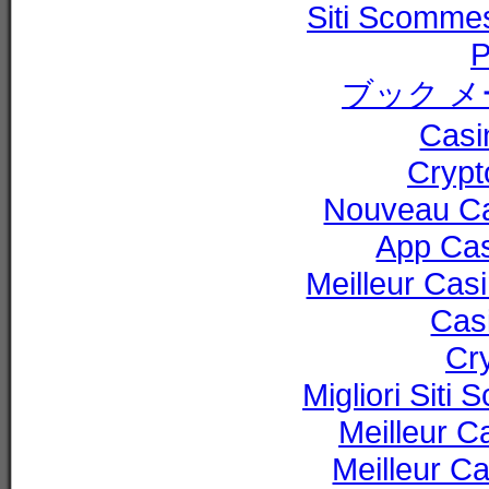
Siti Scommes
P
ブック メ
Casi
Cryp
Nouveau Ca
App Ca
Meilleur Cas
Cas
Cr
Migliori Sit
Meilleur C
Meilleur C