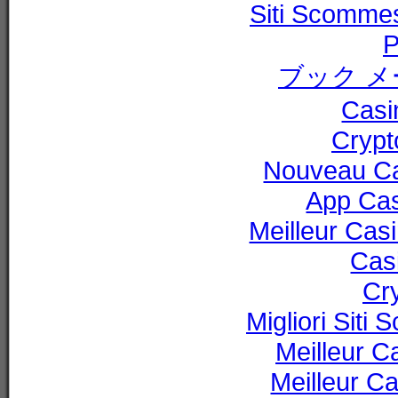
Siti Scommes
P
ブック メ
Casi
Cryp
Nouveau Ca
App Ca
Meilleur Cas
Cas
Cr
Migliori Sit
Meilleur C
Meilleur C