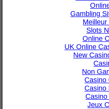
Online
Gambling S
Meilleur
Slots 
Online 
UK Online Ca
New Casin
Casi
Non Gam
Casino 
Casino 
Casino 
Jeux C