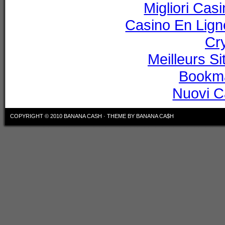
Migliori Ca
Casino En Lig
Cr
Meilleurs Si
Bookm
Nuovi C
COPYRIGHT © 2010
BANANA CASH
·
THEME BY BANANA CA$H