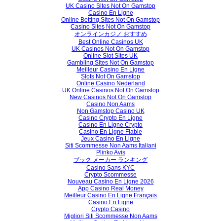
UK Casino Sites Not On Gamstop
Casino En Ligne
Online Betting Sites Not On Gamstop
Casino Sites Not On Gamstop
オンラインカジノ おすすめ
Best Online Casinos UK
UK Casinos Not On Gamstop
Online Slot Sites UK
Gambling Sites Not On Gamstop
Meilleur Casino En Ligne
Slots Not On Gamstop
Online Casino Nederland
UK Online Casinos Not On Gamstop
New Casinos Not On Gamstop
Casino Non Aams
Non Gamstop Casino UK
Casino Crypto En Ligne
Casino En Ligne Crypto
Casino En Ligne Fiable
Jeux Casino En Ligne
Siti Scommesse Non Aams Italiani
Plinko Avis
ブック メーカー ランキング
Casino Sans KYC
Crypto Scommesse
Nouveau Casino En Ligne 2026
App Casino Real Money
Meilleur Casino En Ligne Français
Casino En Ligne
Crypto Casino
Migliori Siti Scommesse Non Aams