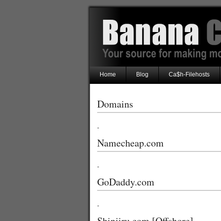
Home
Blog
Ca$h-Filehosts
Domains
-
Namecheap.com
-
GoDaddy.com
-
Shinjiru.com [Offshore]